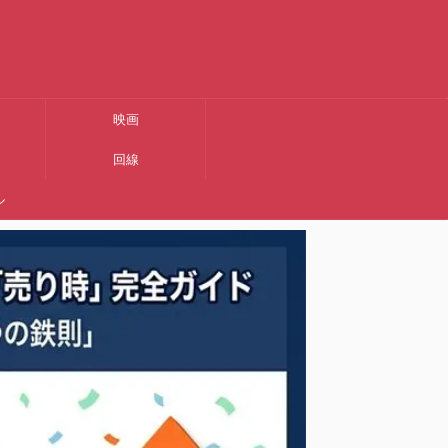
映画
回線
ル