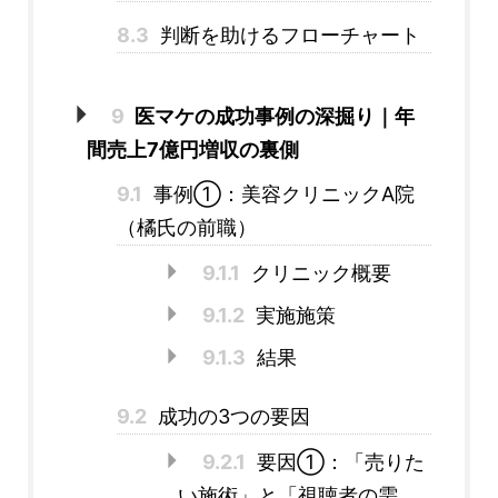
8.3
判断を助けるフローチャート
9
医マケの成功事例の深掘り｜年
間売上7億円増収の裏側
9.1
事例①：美容クリニックA院
（橘氏の前職）
9.1.1
クリニック概要
9.1.2
実施施策
9.1.3
結果
9.2
成功の3つの要因
9.2.1
要因①：「売りた
い施術」と「視聴者の需