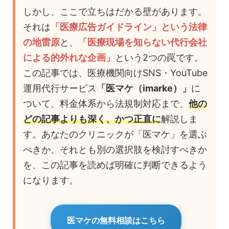
しかし、ここで立ちはだかる壁があります。
それは
「医療広告ガイドライン」という法律
の地雷原
と、
「医療現場を知らない代行会社
による的外れな企画」
という2つの罠です。
この記事では、医療機関向けSNS・YouTube
運用代行サービス
「医マケ（imarke）」
に
ついて、料金体系から法規制対応まで、
他の
どの記事よりも深く、かつ正直に
解説しま
す。あなたのクリニックが「医マケ」を選ぶ
べきか、それとも別の選択肢を検討すべきか
を、この記事を読めば明確に判断できるよう
になります。
医マケの無料相談はこちら