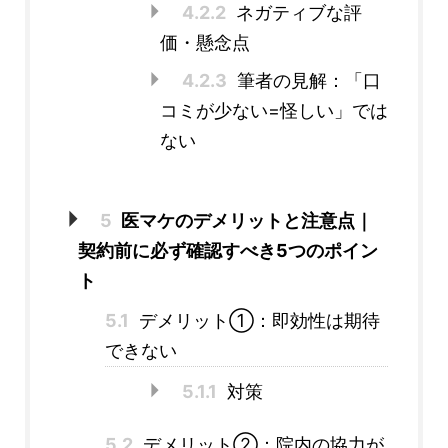
4.2.2
ネガティブな評
価・懸念点
4.2.3
筆者の見解：「口
コミが少ない=怪しい」では
ない
5
医マケのデメリットと注意点｜
契約前に必ず確認すべき5つのポイン
ト
5.1
デメリット①：即効性は期待
できない
5.1.1
対策
5.2
デメリット②：院内の協力が