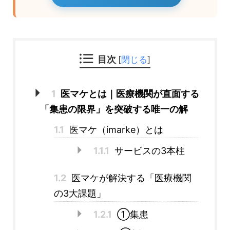
目次
[
閉じる
]
1
医マケとは｜医療機関が直面する
「集患の限界」を突破する唯一の解
1.1
医マケ（imarke）とは
1.1.1
サービスの3本柱
1.2
医マケが解決する「医療機関
の3大課題」
1.2.1
①集患