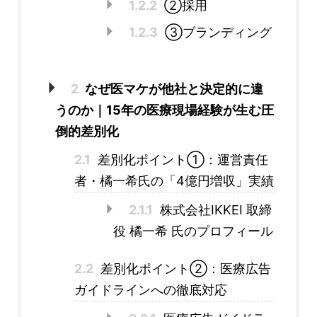
1.2.2
②採用
1.2.3
③ブランディング
2
なぜ医マケが他社と決定的に違
うのか｜15年の医療現場経験が生む圧
倒的差別化
2.1
差別化ポイント①：運営責任
者・橘一希氏の「4億円増収」実績
2.1.1
株式会社IKKEI 取締
役 橘一希 氏のプロフィール
2.2
差別化ポイント②：医療広告
ガイドラインへの徹底対応