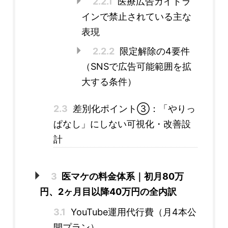
2.2.1
医療広告ガイドラ
インで禁止されている主な
表現
2.2.2
限定解除の4要件
（SNSで広告可能範囲を拡
大する条件）
2.3
差別化ポイント③：「やりっ
ぱなし」にしない可視化・改善設
計
3
医マケの料金体系｜初月80万
円、2ヶ月目以降40万円の全内訳
3.1
YouTube運用代行費（月4本公
開プラン）