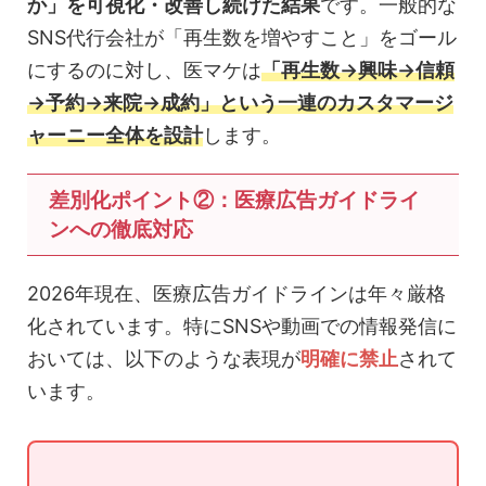
か」を可視化・改善し続けた結果
です。一般的な
SNS代行会社が「再生数を増やすこと」をゴール
にするのに対し、医マケは
「再生数→興味→信頼
→予約→来院→成約」という一連のカスタマージ
ャーニー全体を設計
します。
差別化ポイント②：医療広告ガイドライ
ンへの徹底対応
2026年現在、医療広告ガイドラインは年々厳格
化されています。特にSNSや動画での情報発信に
おいては、以下のような表現が
明確に禁止
されて
います。