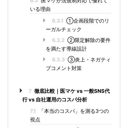
6.3
医マケが法規制対応で優れて
いる理由
6.3.1
①企画段階でのリ
ーガルチェック
6.3.2
②限定解除の要件
を満たす導線設計
6.3.3
③炎上・ネガティ
ブコメント対策
7
徹底比較｜医マケ vs 一般SNS代
行 vs 自社運用のコスパ分析
7.1
「本当のコスパ」を測る3つの
視点