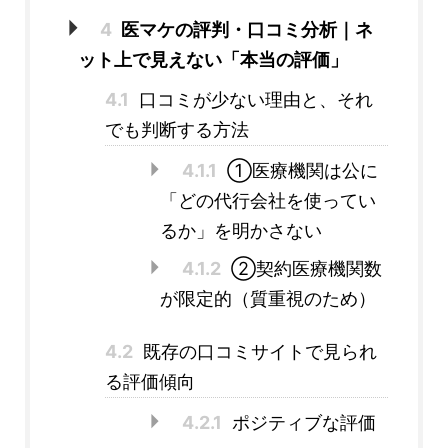
4
医マケの評判・口コミ分析｜ネ
ット上で見えない「本当の評価」
4.1
口コミが少ない理由と、それ
でも判断する方法
4.1.1
①医療機関は公に
「どの代行会社を使ってい
るか」を明かさない
4.1.2
②契約医療機関数
が限定的（質重視のため）
4.2
既存の口コミサイトで見られ
る評価傾向
4.2.1
ポジティブな評価