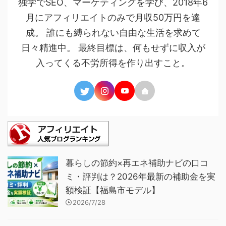
独学でSEO、マーケティングを学び、2018年6
月にアフィリエイトのみで月収50万円を達
成。 誰にも縛られない自由な生活を求めて
日々精進中。 最終目標は、何もせずに収入が
入ってくる不労所得を作り出すこと。
暮らしの節約×再エネ補助ナビの口コ
ミ・評判は？2026年最新の補助金を実
額検証【福島市モデル】
2026/7/28