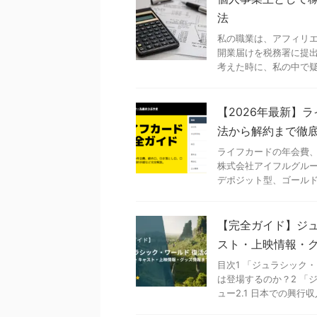
法
私の職業は、アフィリエ
開業届けを税務署に提出
考えた時に、私の中で疑問
【2026年最新】
法から解約まで徹
ライフカードの年会費
株式会社アイフルグル
デポジット型、ゴールド、
【完全ガイド】ジュ
スト・上映情報・
目次1 「ジュラシック・
は登場するのか？2 「
ュー2.1 日本での興行収入 