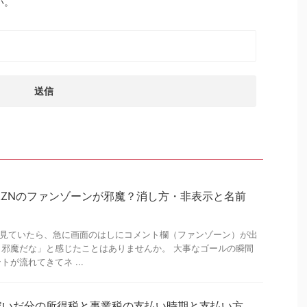
い。
DAZNのファンゾーンが邪魔？消し方・非表示と名前
で見ていたら、急に画面のはしにコメント欄（ファンゾーン）が出
邪魔だな」と感じたことはありませんか。 大事なゴールの瞬間
が流れてきてネ ...
稼いだ分の所得税と事業税の支払い時期と支払い方