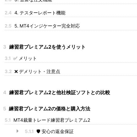
2.4
4. テスターレポート機能
2.5
5. MT4インジケーター完全対応
3
練習君プレミアム2を使うメリット
3.1
✅ メリット
3.2
❌ デメリット・注意点
4
練習君プレミアム2と他社検証ソフトとの比較
5
練習君プレミアム2の価格と購入方法
5.1
MT4裁量トレード練習君プレミアム2
5.1.1
🛡️ 安心の返金保証