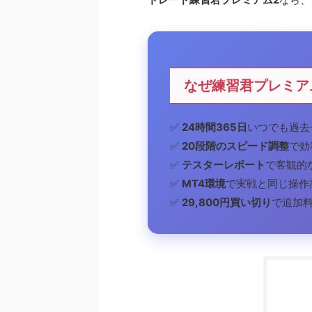
なぜ練習君プレミア
✅
24時間365日
いつでも過去
✅
20段階のスピード調整
で効
✅
テスターレポート
で客観的
✅
MT4環境
で実戦と同じ操作
✅
29,800円買い切り
で追加