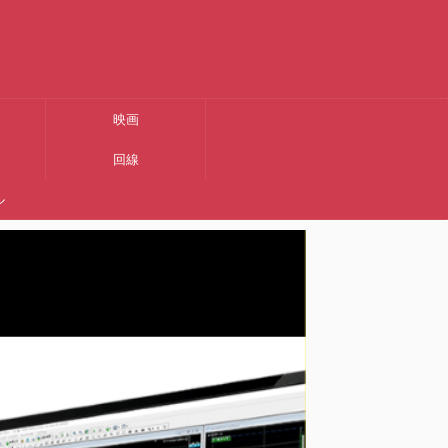
映画
回線
ル