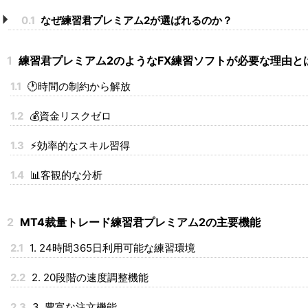
0.1
なぜ練習君プレミアム2が選ばれるのか？
1
練習君プレミアム2のようなFX練習ソフトが必要な理由と
1.1
🕐時間の制約から解放
1.2
💰資金リスクゼロ
1.3
⚡効率的なスキル習得
1.4
📊客観的な分析
2
MT4裁量トレード練習君プレミアム2の主要機能
2.1
1. 24時間365日利用可能な練習環境
2.2
2. 20段階の速度調整機能
2.3
3. 豊富な注文機能