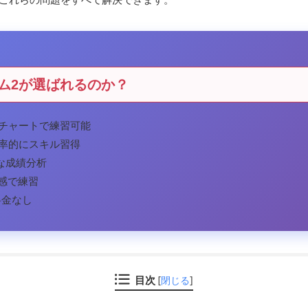
ム2が選ばれるのか？
チャートで練習可能
率的にスキル習得
な成績分析
感で練習
料金なし
目次
[
閉じる
]