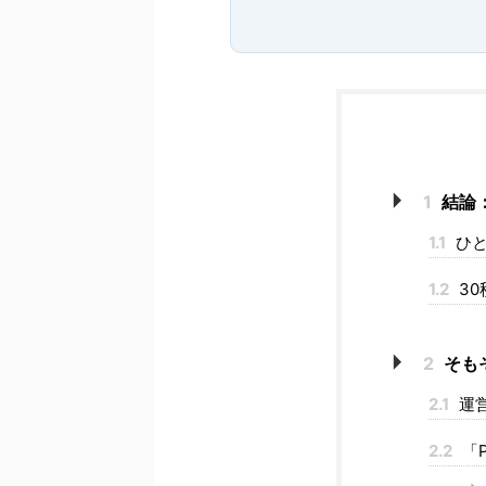
1
結論
1.1
ひと
1.2
30
2
そも
2.1
運
2.2
「P