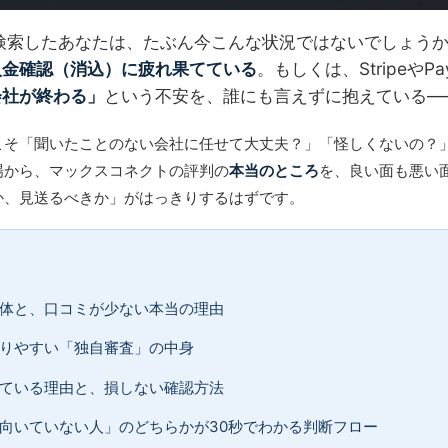
検索したあなたは、たぶん今こんな状況ではないでしょう
入金確認（消込）に疲れ果てている
。もしくは、StripeやP
会社が終わる」
という不安を、誰にも言えずに抱えている—
こそ「聞いたことのない会社に任せて大丈夫？」「怪しくないの？
場から、マックスコネクトの評判の
本当のところ
を、良い面も悪い
か、見送るべきか」がはっきりするはずです。
体と、口コミが少ない本当の理由
りやすい「独自審査」の中身
ている理由と、損しない確認方法
向いていない人」のどちらかが30秒でわかる判断フロー