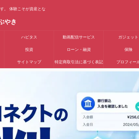
す。 体験こそが資産とな
ぶやき
ハピタス
動画配信サービス
ガジェット
投資
ローン・融資
保険
サイトマップ
特定商取引法に基づく表記
プロフィー