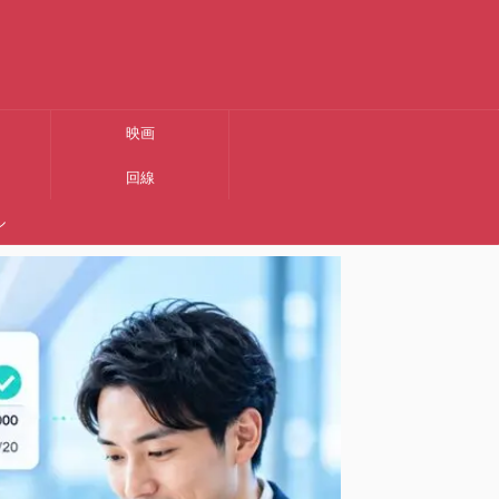
映画
回線
ル