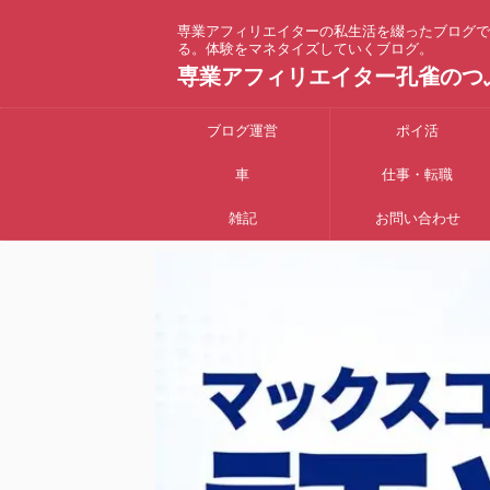
専業アフィリエイターの私生活を綴ったブログで
る。体験をマネタイズしていくブログ。
専業アフィリエイター孔雀のつ
ブログ運営
ポイ活
車
仕事・転職
雑記
お問い合わせ