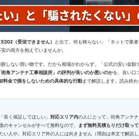
に
E202（受信できません）
と出て、何も映らない」「ネットで業者
不安の両方を抱えていませんか。
経験しない買い物です。だから相場がわからず、「公式の安い金額
「街角アンテナ工事相談所」の評判が良いのか悪いのか
を、良い口
加料金で損をしないための具体的な行動
まで解説します。読み終わ
。
「長く保証してほしい」
対応エリア内
の人にとって、街角アンテナ
後のキャンセルがすべて無料なので、
まず無料見積もりだけ取って
たい人や、対応エリア外の人には向きません（理由は本文で解説し