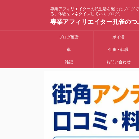
専業アフィリエイターの私生活を綴ったブログで
る。体験をマネタイズしていくブログ。
専業アフィリエイター孔雀のつ
ブログ運営
ポイ活
車
仕事・転職
雑記
お問い合わせ