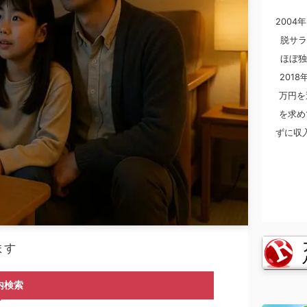
2004
脱サラ
ほぼ独
201
万円を
を求め
ずに収
ます
内検索