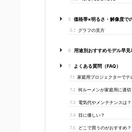
5
価格帯×明るさ・解像度で
5.1
グラフの見方
6
用途別おすすめモデル早見
7
よくある質問（FAQ）
7.1
家庭用プロジェクターでテ
7.2
何ルーメンが家庭用に適切
7.3
電気代やメンテナンスは？
7.4
目に優しい？
7.5
どこで買うのがおすすめ？