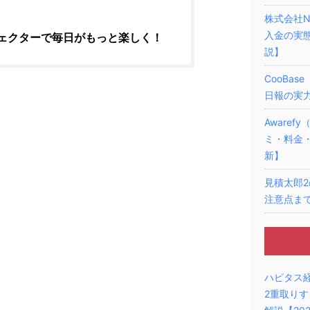
株式会社N
入金の実
ェクターで毎日がもっと楽しく！
説】
CooBa
日報の実力
Aware
ミ・料金・
新】
見積太郎2
注意点まで
ハピタス
2重取り