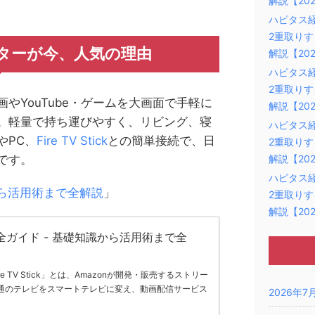
解説【20
ハピタス
2重取り
ターが今、人気の理由
解説【20
ハピタス
2重取り
やYouTube・ゲームを大画面で手軽に
解説【20
。軽量で持ち運びやすく、リビング、寝
ハピタス
やPC、
Fire TV Stick
との簡単接続で、日
2重取り
解説【20
です。
ハピタス
知識から活用術まで全解説
」
2重取り
解説【20
ick完全ガイド - 基礎知識から活用術まで全
 TV Stick」とは、Amazonが開発・販売するストリー
通のテレビをスマートテレビに変え、動画配信サービス
2026年7