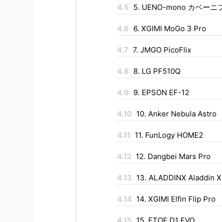
4.5
5. UENO-mono カベーニ
4.6
6. XGIMI MoGo 3 Pro
4.7
7. JMGO PicoFlix
4.8
8. LG PF510Q
4.9
9. EPSON EF-12
4.10
10. Anker Nebula Astro
4.11
11. FunLogy HOME2
4.12
12. Dangbei Mars Pro
4.13
13. ALADDINX Aladdin X
4.14
14. XGIMI Elfin Flip Pro
4.15
15. ETOE D1 EVO