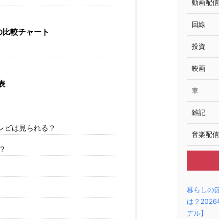
動画配信
回線
の比較チャート
投資
映画
表
車
雑記
レビは見られる？
音楽配信
？
暮らしの
は？202
デル】