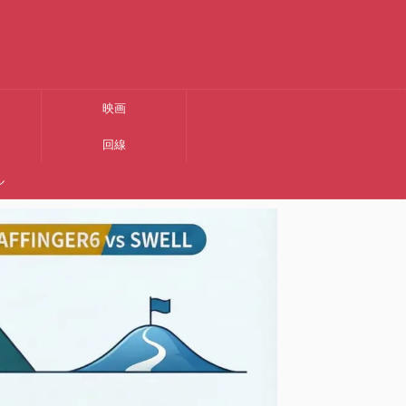
映画
回線
ル