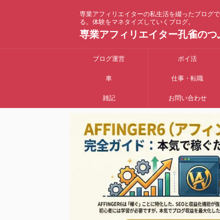
専業アフィリエイターの私生活を綴ったブログで
る。体験をマネタイズしていくブログ。
専業アフィリエイター孔雀のつ
ブログ運営
ポイ活
車
仕事・転職
雑記
お問い合わせ