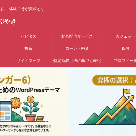
す。 体験こそが資産とな
ぶやき
ハピタス
動画配信サービス
ガジェット
投資
ローン・融資
保険
サイトマップ
特定商取引法に基づく表記
プロフィー