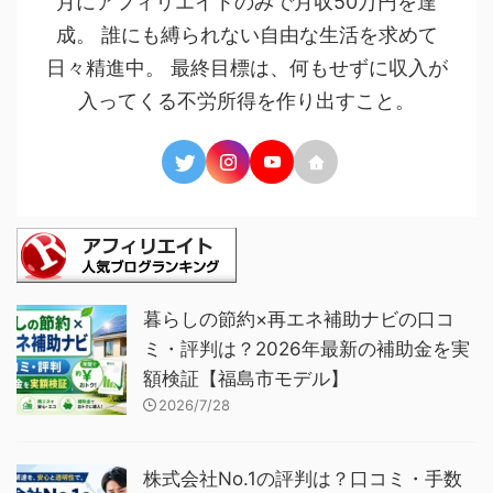
月にアフィリエイトのみで月収50万円を達
成。 誰にも縛られない自由な生活を求めて
日々精進中。 最終目標は、何もせずに収入が
入ってくる不労所得を作り出すこと。
暮らしの節約×再エネ補助ナビの口コ
ミ・評判は？2026年最新の補助金を実
額検証【福島市モデル】
2026/7/28
株式会社No.1の評判は？口コミ・手数