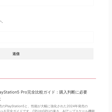
い。
vs PlayStation5 Pro完全比較ガイド：購入判断に必要
説
のPlayStation5と、性能が大幅に強化された2024年発売の
Proをくらべる完全ガイドです。CPUやGPUの速さ、AIアップスケール機能