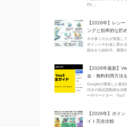
PS ...
【2026年】レシ
ングと効率的な貯
今や多くの人が実践し
ポイントやお金に変わる
組みから始め方、最新のお
【2026年最新】V
金・無料利用方法
Googleが開発した最
付きの高品質動画を自動
ーやマーケター、YouT .
【2026年】ポイ
イト完全比較