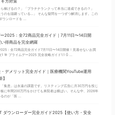
・ギガ対策
くら稼げるの？」「プラチナランクって本当に達成できるの？」
うのを躊躇っている…」 そんな疑問を一つずつ解消します。この
ダウンロードを ...
デー2025：全72商品完全ガイド｜7月11日〜14日開
買い得商品を完全網羅
 2025：全72商品完全ガイド7月11日〜14日開催！見逃せないお買
🎯 プライムデー2025 完全攻略ガイド1.1 Ǵ ...
・デメリット完全ガイド｜医療機関YouTube運用
新】
「集患」は永遠の課題です。リスティング広告に月30万円を投じ
板に年間200万円をかけても来院者は横ばい。そんな中、2026年
のが「医 ...
-NEXT ダウンローダー完全ガイド2025【使い方・安全