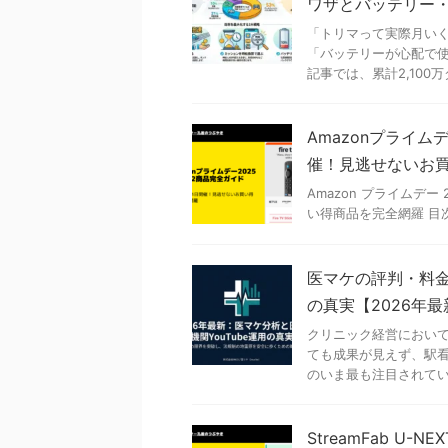
ワザとバッテリー
「トリマって実際月い
「バッテリーが心配で使
記事では、累計2,100万
Amazonプライム
催！見逃せないお
Amazon プライムデー
い得商品を完全網羅 目次1 
医マケの評判・料金
の真実【2026年最
クリニック経営において
ても成果が見えず、駅看
のいま最も注目されている
StreamFab U