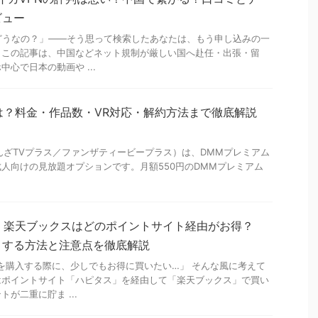
ビュー
どうなの？」――そう思って検索したあなたは、もう申し込みの一
。この記事は、中国などネット規制が厳しい国へ赴任・出張・留
心で日本の動画や ...
lusとは？料金・作品数・VR対応・解約方法まで徹底解説
s（ふぁんざTVプラス／ファンザティービープラス）は、DMMプレミアム
人向けの見放題オプションです。月額550円のDMMプレミアム
新】楽天ブックスはどのポイントサイト経由がお得？
りする方法と注意点を徹底解説
Dを購入する際に、少しでもお得に買いたい…」 そんな風に考えて
はポイントサイト「ハピタス」を経由して「楽天ブックス」で買い
が二重に貯ま ...