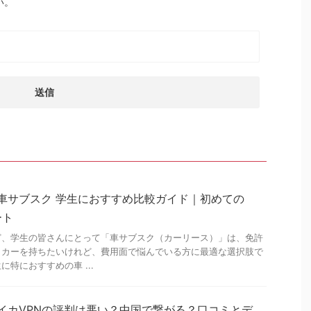
い。
】車サブスク 学生におすすめ比較ガイド｜初めての
ート
ど、学生の皆さんにとって「車サブスク（カーリース）」は、免許
イカーを持ちたいけれど、費用面で悩んでいる方に最適な選択肢で
特におすすめの車 ...
スイカVPNの評判は悪い？中国で繋がる？口コミとデ