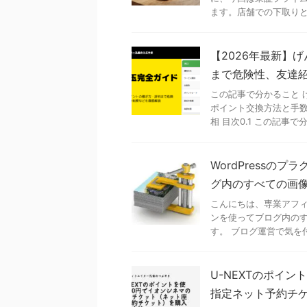
ます。店舗での下取りと宅
【2026年最新】
まで危険性、友達
この記事で分かること 
ポイント交換方法と手数
相 目次0.1 この記事で分か
WordPressのプラ
グ内のすべての画
こんにちは、専業アフィリ
ンを使ってブログ内の
す。 ブログ運営で気を付
U-NEXTのポイ
指定ネット予約チ