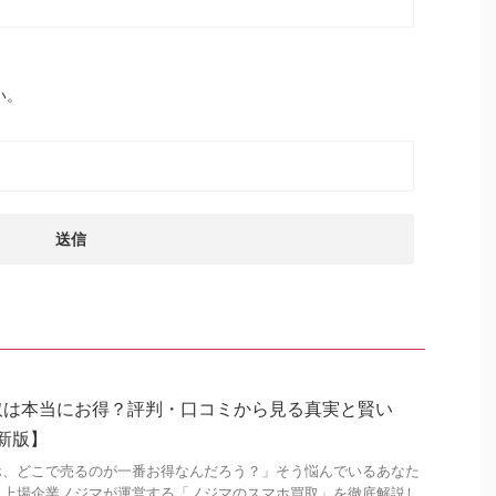
い。
取は本当にお得？評判・口コミから見る真実と賢い
最新版】
ホ、どこで売るのが一番お得なんだろう？」そう悩んでいるあなた
ム上場企業ノジマが運営する「ノジマのスマホ買取」を徹底解説し