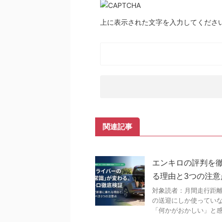
上に表示された文字を入力してくださ
関連記事
エンキロの評判を徹
る理由と3つの注意
対象読者：月間走行距離 
の送迎にしか使ってい
「何かがおかしい」と感じ