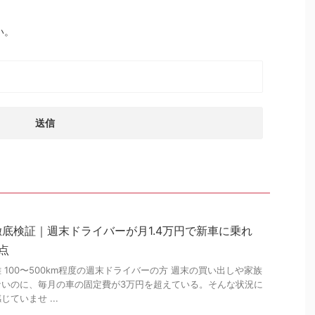
い。
底検証｜週末ドライバーが月1.4万円で新車に乗れ
点
100〜500km程度の週末ドライバーの方 週末の買い出しや家族
ないのに、毎月の車の固定費が3万円を超えている。そんな状況に
ていませ ...