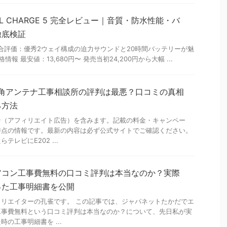
BL CHARGE 5 完全レビュー｜音質・防水性能・バ
徹底検証
☆ 総合評価：優秀2ウェイ構成の迫力サウンドと20時間バッテリーが魅
価格情報 最安値：13,680円〜 発売当初24,200円から大幅 ...
街角アンテナ工事相談所の評判は最悪？口コミの真相
る方法
ン（アフィリエイト広告）を含みます。記載の料金・キャンペー
時点の情報です。最新の内容は必ず公式サイトでご確認ください。
レビにE202 ...
アコン工事費無料の口コミ評判は本当なのか？実際
った工事明細書を公開
リエイターの孔雀です。 この記事では、ジャパネットたかだでエ
工事費無料という口コミ評判は本当なのか？について、先日私が実
の工事明細書を ...