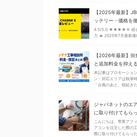
【2025年最新】J
ッテリー・価格を
4.5/5.0 ★★★★
力 🔥 2025年7月最新
【2026年最新】
と追加料金を抑え
本記事はプロモーショ
ン・対応エリアは執筆
「台風のあと、朝起きたらテ
ジャパネットのエ
に取り付けてもら
こんにちは、専業アフィ
アコンを注文した際の
際に取り付けてもらった時