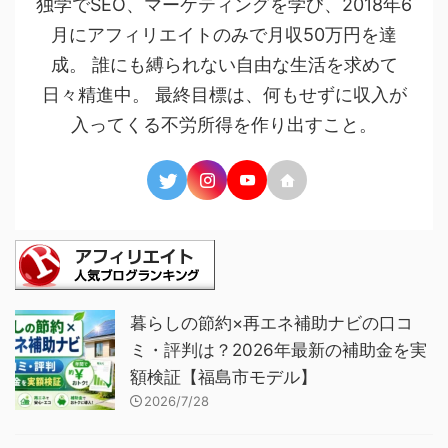
独学でSEO、マーケティングを学び、2018年6
月にアフィリエイトのみで月収50万円を達
成。 誰にも縛られない自由な生活を求めて
日々精進中。 最終目標は、何もせずに収入が
入ってくる不労所得を作り出すこと。
暮らしの節約×再エネ補助ナビの口コ
ミ・評判は？2026年最新の補助金を実
額検証【福島市モデル】
2026/7/28