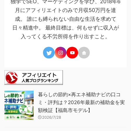
独学でSEO、マーケティングを学び、2018年6
月にアフィリエイトのみで月収50万円を達
成。 誰にも縛られない自由な生活を求めて
日々精進中。 最終目標は、何もせずに収入が
入ってくる不労所得を作り出すこと。
暮らしの節約×再エネ補助ナビの口コ
ミ・評判は？2026年最新の補助金を実
額検証【福島市モデル】
2026/7/28